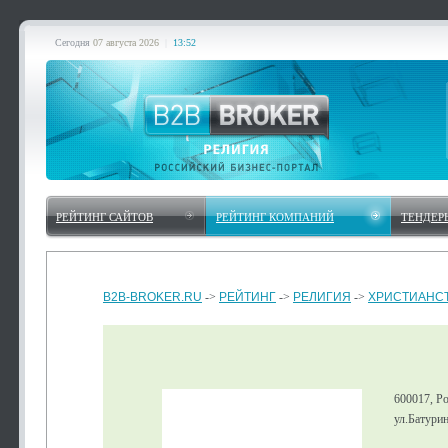
Сегодня
07 августа 2026
|
13:52
РЕЙТИНГ САЙТОВ
РЕЙТИНГ КОМПАНИЙ
ТЕНДЕР
B2B-BROKER.RU
->
РЕЙТИНГ
->
РЕЛИГИЯ
->
ХРИСТИАНС
600017, Р
ул.Батурин