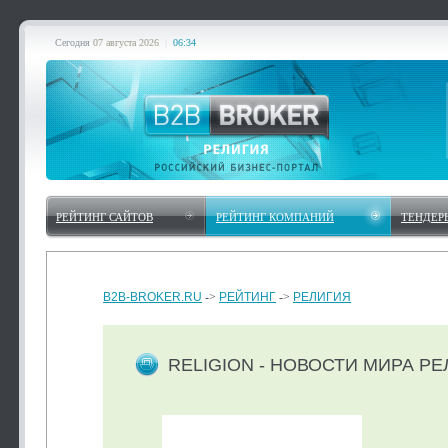
Сегодня
07 августа 2026
|
06:34
РЕЙТИНГ САЙТОВ
РЕЙТИНГ КОМПАНИЙ
ТЕНДЕР
B2B-BROKER.RU
->
РЕЙТИНГ
->
РЕЛИГИЯ
RELIGION - НОВОСТИ МИРА Р