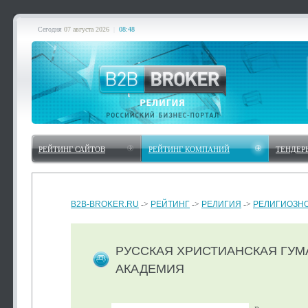
Сегодня
07 августа 2026
|
08:48
РЕЙТИНГ САЙТОВ
РЕЙТИНГ КОМПАНИЙ
ТЕНДЕР
B2B-BROKER.RU
->
РЕЙТИНГ
->
РЕЛИГИЯ
->
РЕЛИГИОЗНО
РУССКАЯ ХРИСТИАНСКАЯ ГУ
АКАДЕМИЯ