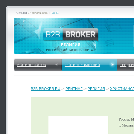
Сегодня
07 августа 2026
|
08:41
РЕЙТИНГ САЙТОВ
РЕЙТИНГ КОМПАНИЙ
ТЕНДЕР
B2B-BROKER.RU
->
РЕЙТИНГ
->
РЕЛИГИЯ
->
ХРИСТИАНС
Россия, 
г. Москва,